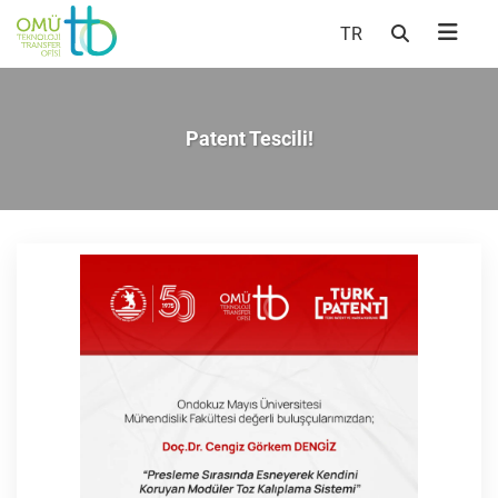
TR
Patent Tescili!