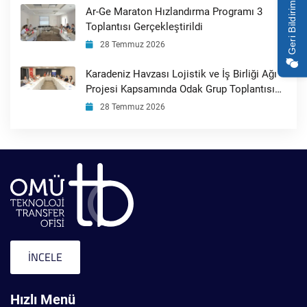
Geri Bildirim
Ar-Ge Maraton Hızlandırma Programı 3
Toplantısı Gerçekleştirildi
28 Temmuz 2026
Karadeniz Havzası Lojistik ve İş Birliği Ağı
Projesi Kapsamında Odak Grup Toplantısı
Gerçekleştirildi
28 Temmuz 2026
İNCELE
Hızlı Menü