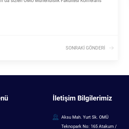
an da sizleri OMÜ Mühendislik Fakültesi Konferans
SONRAKI GÖNDERI
enü
İletişim Bilgilerimiz
Aksu Mah. Yurt Sk. OMÜ
Teknopark No: 165 Atakum /