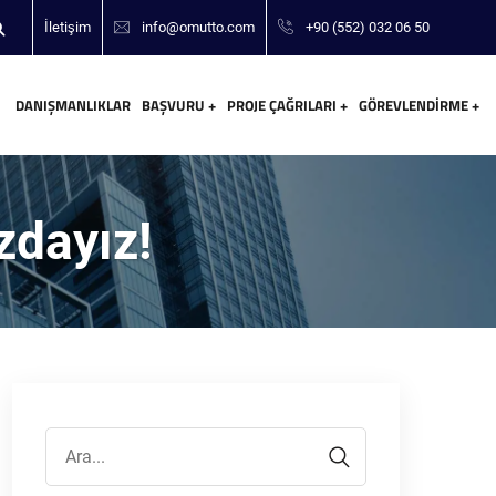
İletişim
info@omutto.com
+90 (552) 032 06 50
DANIŞMANLIKLAR
BAŞVURU
PROJE ÇAĞRILARI
GÖREVLENDIRME
zdayız!