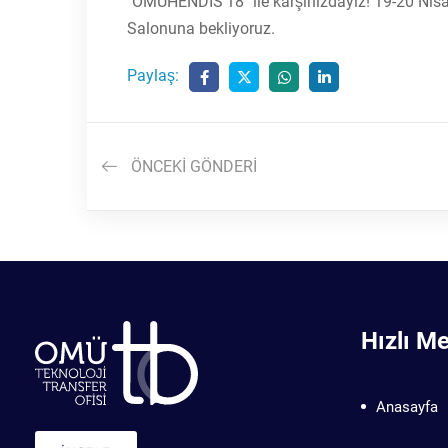
"OMÜHENDİS'18" ile karşınızdayız! 19-20 Nis
Salonuna bekliyoruz.
Paylaş:
ÖNCEKI GÖNDERI
Hızlı M
Anasayfa