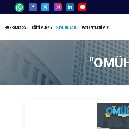
HAKKIMIZDA
EĞITIMLER
DUYURULAR
PATENTLERIMIZ
"OMÜHE