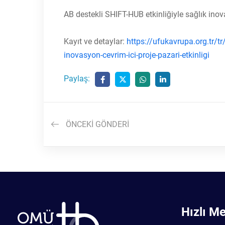
AB destekli SHIFT-HUB etkinliğiyle sağlık inova
Kayıt ve detaylar:
https://ufukavrupa.org.tr/tr
inovasyon-cevrim-ici-proje-pazari-etkinligi
Paylaş:
ÖNCEKI GÖNDERI
Hızlı M