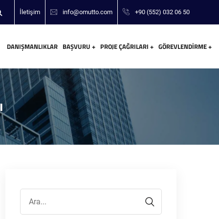
İletişim
info@omutto.com
+90 (552) 032 06 50
DANIŞMANLIKLAR
BAŞVURU
PROJE ÇAĞRILARI
GÖREVLENDIRME
ı