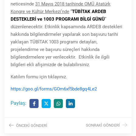
neticesinde
31 Mayıs 2018 tarihinde OMÜ Atatürk
Kongre ve Kültür Merkezi’nde
“
TÜBİTAK ARDEB
DESTEKLERİ ve 1003 PROGRAMI BİLGİ GÜNÜ
”
düzenlenecektir. Etkinlik kapsamında ARDEB destekleri
hakkında bilgilendirmeler yapılarak son başvuru tarihi
yaklaşan TÜBİTAK 1003 programı detayları,
projelendirme ve başvuru süreçleri hakkında
bilgilendirmelere yer verilecektir. Etkinlik ile ilgili
bilgileri ekli afişimizde de bulabilirsiniz.
Katılım formu için tıklayınız.
https://goo.gl/forms/GOm6xf5bde8gq4Le2
Paylaş:
SONRAKI GÖNDERI
ÖNCEKI GÖNDERI